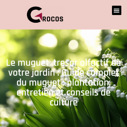
Le muguet, tresor olfactif de
votre jardin : Guide complet
du muguet : plantation,
entretien et conseils de
culture